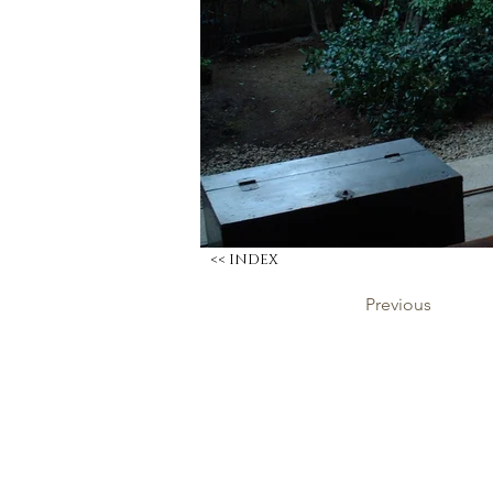
<< INDEX
Previous
​春分堂