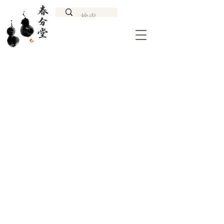
Villa K
建
築
家
坂
茂
氏
が
1987
年
に
設
計
さ
れ
た
Villa
K
の
リ
ノ
ベ