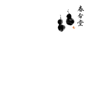
掃除
掃
除
す
る
こ
と
が
一
番
の
目
的
で
は
あ
り
ま